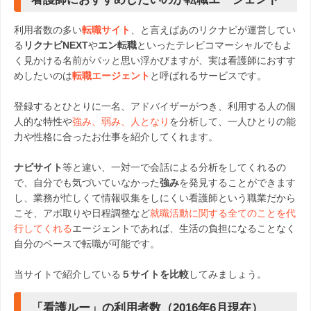
利用者数の多い
転職サイト
、と言えばあのリクナビが運営してい
る
リクナビNEXT
や
エン転職
といったテレビコマーシャルでもよ
く見かける名前がパッと思い浮かびますが、実は看護師におすす
めしたいのは
転職エージェント
と呼ばれるサービスです。
登録するとひとりに一名、アドバイザーがつき、利用する人の個
人的な特性や
強み、弱み、人となり
を分析して、一人ひとりの能
力や性格に合ったお仕事を紹介してくれます。
ナビサイト
等と違い、一対一で会話による分析をしてくれるの
で、自分でも気づいていなかった
強み
を発見することができます
し、業務が忙しくて情報収集をしにくい看護師という職業だから
こそ、アポ取りや日程調整など
就職活動に関する全てのことを代
行してくれる
エージェントであれば、生活の負担になることなく
自分のペースで転職が可能です。
当サイトで紹介している
５サイトを比較
してみましょう。
「看護ルー」の利用者数（2016年6月現在）