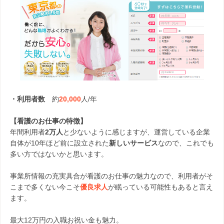
・利用者数
約
20,000
人/年
【看護のお仕事の特徴】
年間利用者
2万人
と少ないように感じますが、運営している企業
自体が10年ほど前に設立された
新しいサービス
なので、これでも
多い方ではないかと思います。
事業所情報の充実具合が看護のお仕事の魅力なので、利用者がそ
こまで多くない今こそ
優良求人
が眠っている可能性もあると言え
ます。
最大12万円の入職お祝い金も魅力。