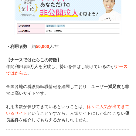
・利用者数
約
50,000
人/年
【ナースではたらこの特徴】
年間利用者
5万人
を突破し、勢いを伸ばし続けているのが
ナース
ではたらこ
。
全国各地の看護師転職情報を網羅しており、ユーザー
満足度
も非
常に高いサイトです。
利用者数が伸びてきているということは、
徐々に人気が出てきて
いるサイト
ということですから、人気サイトにしか出てこない
優
良案件
を紹介してもらえるかもしれません。