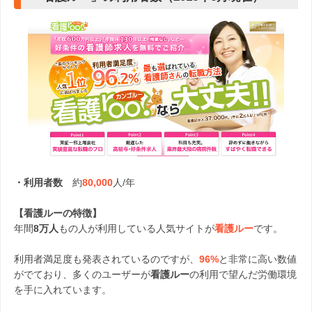
・利用者数
約
80,000
人/年
【看護ルーの特徴】
年間
8万人
もの人が利用している人気サイトが
看護ルー
です。
利用者満足度も発表されているのですが、
96%
と非常に高い数値
がでており、多くのユーザーが
看護ルー
の利用で望んだ労働環境
を手に入れています。