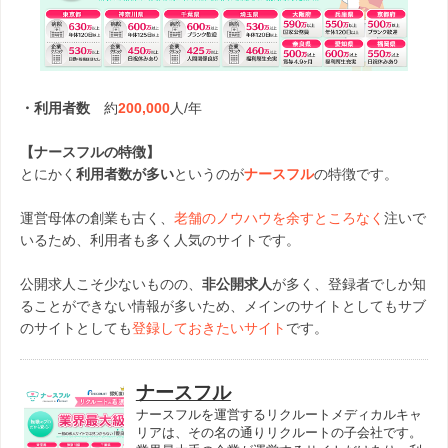
・利用者数
約
200,000
人/年
【ナースフルの特徴】
とにかく
利用者数が多い
というのが
ナースフル
の特徴です。
運営母体の創業も古く、
老舗のノウハウを余すところなく
注いで
いるため、利用者も多く人気のサイトです。
公開求人こそ少ないものの、
非公開求人
が多く、登録者でしか知
ることができない情報が多いため、メインのサイトとしてもサブ
のサイトとしても
登録しておきたいサイト
です。
ナースフル
ナースフルを運営するリクルートメディカルキャ
リアは、その名の通りリクルートの子会社です。